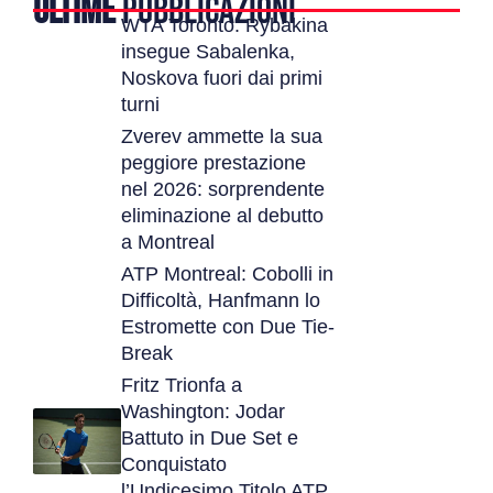
ULTIME
PUBBLICAZIONI
WTA Toronto: Rybakina
insegue Sabalenka,
Noskova fuori dai primi
turni
Zverev ammette la sua
peggiore prestazione
nel 2026: sorprendente
eliminazione al debutto
a Montreal
ATP Montreal: Cobolli in
Difficoltà, Hanfmann lo
Estromette con Due Tie-
Break
Fritz Trionfa a
Washington: Jodar
Battuto in Due Set e
Conquistato
l’Undicesimo Titolo ATP