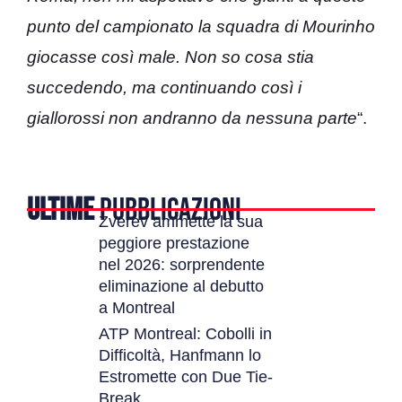
punto del campionato la squadra di Mourinho
giocasse così male. Non so cosa stia
succedendo, ma continuando così i
giallorossi non andranno da nessuna parte
“.
ULTIME
PUBBLICAZIONI
Zverev ammette la sua
peggiore prestazione
nel 2026: sorprendente
eliminazione al debutto
a Montreal
ATP Montreal: Cobolli in
Difficoltà, Hanfmann lo
Estromette con Due Tie-
Break