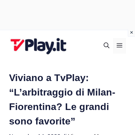
Vai
al
MEN
contenuto
Viviano a TvPlay:
“L’arbitraggio di Milan-
Fiorentina? Le grandi
sono favorite”