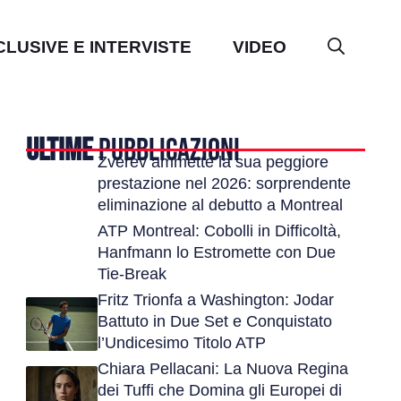
CLUSIVE E INTERVISTE
VIDEO
ULTIME
PUBBLICAZIONI
Zverev ammette la sua peggiore
prestazione nel 2026: sorprendente
eliminazione al debutto a Montreal
ATP Montreal: Cobolli in Difficoltà,
Hanfmann lo Estromette con Due
Tie-Break
Fritz Trionfa a Washington: Jodar
Battuto in Due Set e Conquistato
l’Undicesimo Titolo ATP
Chiara Pellacani: La Nuova Regina
dei Tuffi che Domina gli Europei di