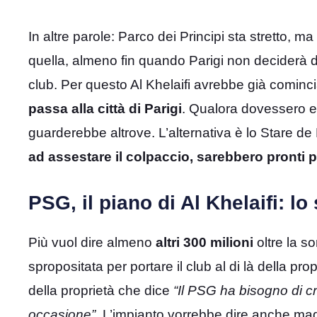
In altre parole: Parco dei Principi sta stretto, m
quella, almeno fin quando Parigi non deciderà di c
club. Per questo Al Khelaifi avrebbe già cominciat
passa alla città di Parigi
. Qualora dovessero es
guarderebbe altrove. L’alternativa è lo Stare d
ad assestare il colpaccio, sarebbero pronti pi
PSG, il piano di Al Khelaifi: lo 
Più vuol dire almeno
altri 300 milioni
oltre la s
spropositata per portare il club al di là della pr
della proprietà che dice
“Il PSG ha bisogno di c
occasione”
. L’impianto vorrebbe dire anche mag