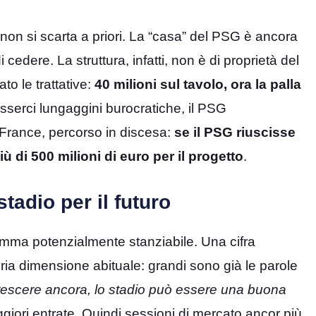
a non si scarta a priori. La “casa” del PSG è ancora
edere. La struttura, infatti, non è di proprietà del
o le trattative:
40 milioni sul tavolo, ora la palla
serci lungaggini burocratiche, il PSG
e France, percorso in discesa:
se il PSG riuscisse
ù di 500 milioni di euro per il progetto
.
stadio per il futuro
omma potenzialmente stanziabile. Una cifra
opria dimensione abituale: grandi sono già le parole
rescere ancora, lo stadio può essere una buona
giori entrate. Quindi sessioni di mercato ancor più