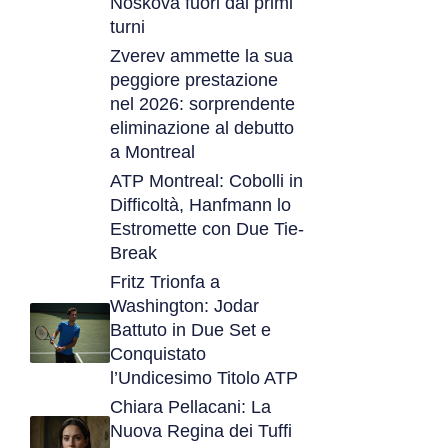
Noskova fuori dai primi
turni
Zverev ammette la sua
peggiore prestazione
nel 2026: sorprendente
eliminazione al debutto
a Montreal
ATP Montreal: Cobolli in
Difficoltà, Hanfmann lo
Estromette con Due Tie-
Break
Fritz Trionfa a
Washington: Jodar
Battuto in Due Set e
Conquistato
l’Undicesimo Titolo ATP
Chiara Pellacani: La
Nuova Regina dei Tuffi