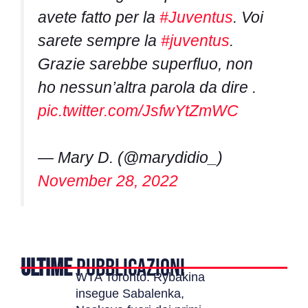
avete fatto per la
#Juventus
. Voi
sarete sempre la
#juventus
.
Grazie sarebbe superfluo, non
ho nessun’altra parola da dire .
pic.twitter.com/JsfwYtZmWC
— Mary D. (@marydidio_)
November 28, 2022
ULTIME
PUBBLICAZIONI
WTA Toronto: Rybakina
insegue Sabalenka,