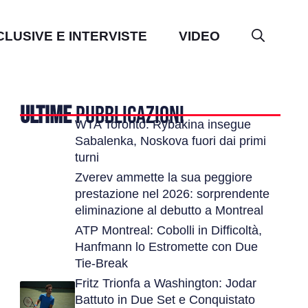
CLUSIVE E INTERVISTE
VIDEO
ULTIME
PUBBLICAZIONI
WTA Toronto: Rybakina insegue
Sabalenka, Noskova fuori dai primi
turni
Zverev ammette la sua peggiore
prestazione nel 2026: sorprendente
eliminazione al debutto a Montreal
ATP Montreal: Cobolli in Difficoltà,
Hanfmann lo Estromette con Due
Tie-Break
Fritz Trionfa a Washington: Jodar
Battuto in Due Set e Conquistato