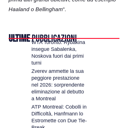
Haaland o Bellingham
“.
ULTIME
PUBBLICAZIONI
WTA Toronto: Rybakina
insegue Sabalenka,
Noskova fuori dai primi
turni
Zverev ammette la sua
peggiore prestazione
nel 2026: sorprendente
eliminazione al debutto
a Montreal
ATP Montreal: Cobolli in
Difficoltà, Hanfmann lo
Estromette con Due Tie-
Break