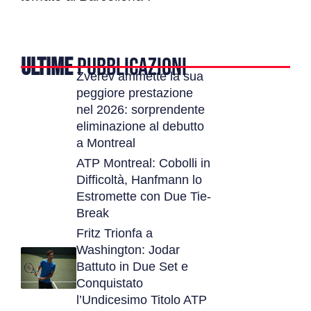
ULTIME
PUBBLICAZIONI
Zverev ammette la sua
peggiore prestazione
nel 2026: sorprendente
eliminazione al debutto
a Montreal
ATP Montreal: Cobolli in
Difficoltà, Hanfmann lo
Estromette con Due Tie-
Break
Fritz Trionfa a
Washington: Jodar
Battuto in Due Set e
Conquistato
l’Undicesimo Titolo ATP