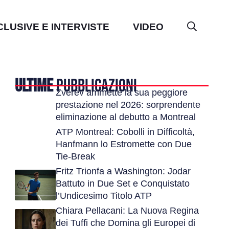
CLUSIVE E INTERVISTE
VIDEO
ULTIME
PUBBLICAZIONI
Zverev ammette la sua peggiore
prestazione nel 2026: sorprendente
eliminazione al debutto a Montreal
ATP Montreal: Cobolli in Difficoltà,
Hanfmann lo Estromette con Due
Tie-Break
Fritz Trionfa a Washington: Jodar
Battuto in Due Set e Conquistato
l’Undicesimo Titolo ATP
Chiara Pellacani: La Nuova Regina
dei Tuffi che Domina gli Europei di