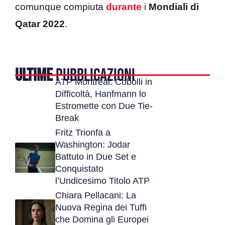
comunque compiuta
durante
i
Mondiali di
Qatar 2022
.
ULTIME
PUBBLICAZIONI
ATP Montreal: Cobolli in
Difficoltà, Hanfmann lo
Estromette con Due Tie-
Break
Fritz Trionfa a
Washington: Jodar
Battuto in Due Set e
Conquistato
l’Undicesimo Titolo ATP
Chiara Pellacani: La
Nuova Regina dei Tuffi
che Domina gli Europei