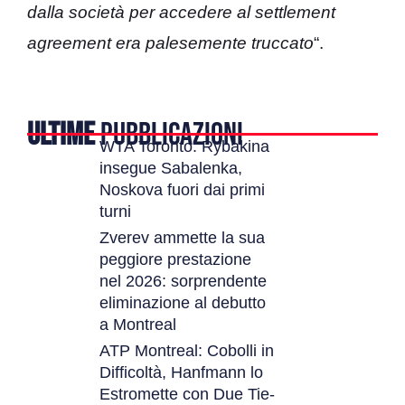
dalla società per accedere al settlement
agreement era palesemente truccato
“.
ULTIME
PUBBLICAZIONI
WTA Toronto: Rybakina
insegue Sabalenka,
Noskova fuori dai primi
turni
Zverev ammette la sua
peggiore prestazione
nel 2026: sorprendente
eliminazione al debutto
a Montreal
ATP Montreal: Cobolli in
Difficoltà, Hanfmann lo
Estromette con Due Tie-