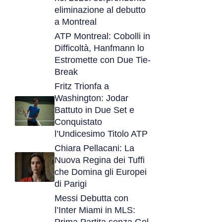
eliminazione al debutto
a Montreal
ATP Montreal: Cobolli in
Difficoltà, Hanfmann lo
Estromette con Due Tie-
Break
Fritz Trionfa a
Washington: Jodar
Battuto in Due Set e
Conquistato
l’Undicesimo Titolo ATP
Chiara Pellacani: La
Nuova Regina dei Tuffi
che Domina gli Europei
di Parigi
Messi Debutta con
l’Inter Miami in MLS:
Prima Partita senza Gol