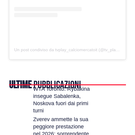
Un post condiviso da tvplay_calciomercatoit (@tv_play_official)
ULTIME
PUBBLICAZIONI
WTA Toronto: Rybakina
insegue Sabalenka,
Noskova fuori dai primi
turni
Zverev ammette la sua
peggiore prestazione
nel 2026: sorprendente