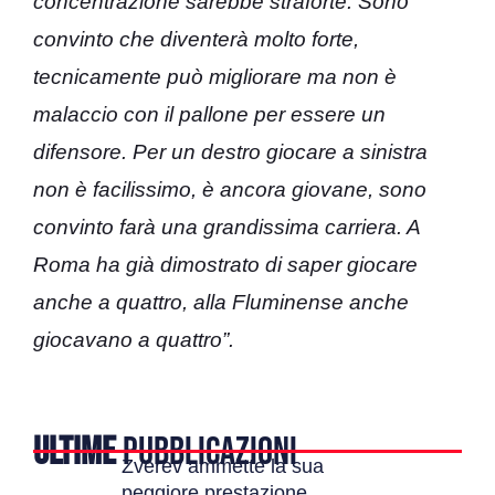
concentrazione sarebbe straforte. Sono
convinto che diventerà molto forte,
tecnicamente può migliorare ma non è
malaccio con il pallone per essere un
difensore. Per un destro giocare a sinistra
non è facilissimo, è ancora giovane, sono
convinto farà una grandissima carriera. A
Roma ha già dimostrato di saper giocare
anche a quattro, alla Fluminense anche
giocavano a quattro”.
ULTIME
PUBBLICAZIONI
Zverev ammette la sua
peggiore prestazione