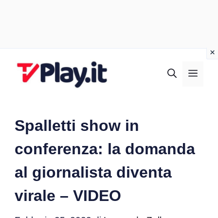
Vai
al
MEN
contenuto
Spalletti show in
conferenza: la domanda
al giornalista diventa
virale – VIDEO