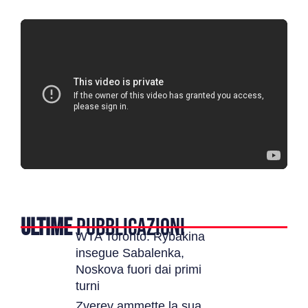
ULTIME
PUBBLICAZIONI
WTA Toronto: Rybakina
insegue Sabalenka,
Noskova fuori dai primi
turni
Zverev ammette la sua