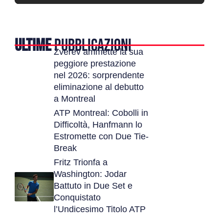
ULTIME
PUBBLICAZIONI
Zverev ammette la sua
peggiore prestazione
nel 2026: sorprendente
eliminazione al debutto
a Montreal
ATP Montreal: Cobolli in
Difficoltà, Hanfmann lo
Estromette con Due Tie-
Break
Fritz Trionfa a
Washington: Jodar
Battuto in Due Set e
Conquistato
l’Undicesimo Titolo ATP