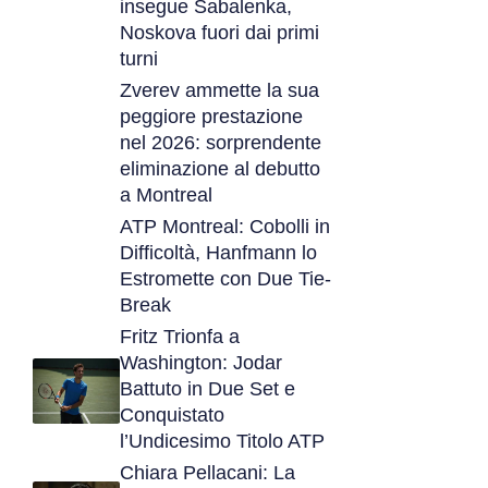
insegue Sabalenka,
Noskova fuori dai primi
turni
Zverev ammette la sua
peggiore prestazione
nel 2026: sorprendente
eliminazione al debutto
a Montreal
ATP Montreal: Cobolli in
Difficoltà, Hanfmann lo
Estromette con Due Tie-
Break
Fritz Trionfa a
Washington: Jodar
Battuto in Due Set e
Conquistato
l’Undicesimo Titolo ATP
Chiara Pellacani: La