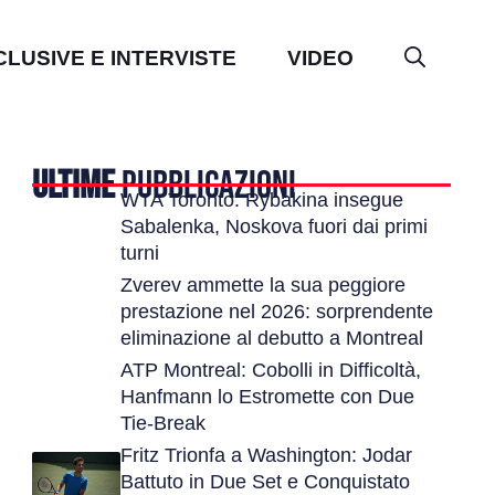
CLUSIVE E INTERVISTE
VIDEO
ULTIME
PUBBLICAZIONI
WTA Toronto: Rybakina insegue
Sabalenka, Noskova fuori dai primi
turni
Zverev ammette la sua peggiore
prestazione nel 2026: sorprendente
eliminazione al debutto a Montreal
ATP Montreal: Cobolli in Difficoltà,
Hanfmann lo Estromette con Due
Tie-Break
Fritz Trionfa a Washington: Jodar
Battuto in Due Set e Conquistato