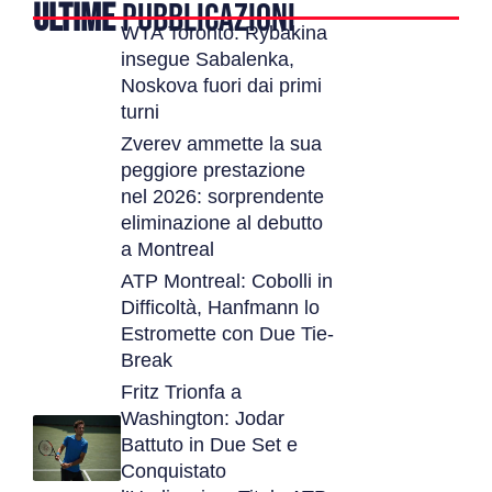
ULTIME
PUBBLICAZIONI
WTA Toronto: Rybakina
insegue Sabalenka,
Noskova fuori dai primi
turni
Zverev ammette la sua
peggiore prestazione
nel 2026: sorprendente
eliminazione al debutto
a Montreal
ATP Montreal: Cobolli in
Difficoltà, Hanfmann lo
Estromette con Due Tie-
Break
Fritz Trionfa a
Washington: Jodar
Battuto in Due Set e
Conquistato