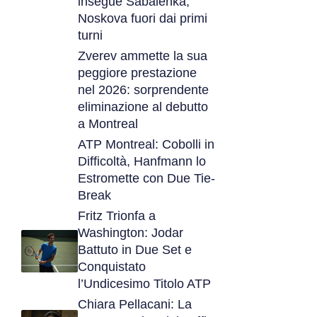
insegue Sabalenka,
Noskova fuori dai primi
turni
Zverev ammette la sua
peggiore prestazione
nel 2026: sorprendente
eliminazione al debutto
a Montreal
ATP Montreal: Cobolli in
Difficoltà, Hanfmann lo
Estromette con Due Tie-
Break
Fritz Trionfa a
Washington: Jodar
Battuto in Due Set e
Conquistato
l’Undicesimo Titolo ATP
Chiara Pellacani: La