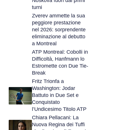
Noskova fuori dai primi
turni
Zverev ammette la sua
peggiore prestazione
nel 2026: sorprendente
eliminazione al debutto
a Montreal
ATP Montreal: Cobolli in
Difficoltà, Hanfmann lo
Estromette con Due Tie-
Break
Fritz Trionfa a
Washington: Jodar
Battuto in Due Set e
Conquistato
l’Undicesimo Titolo ATP
Chiara Pellacani: La
Nuova Regina dei Tuffi