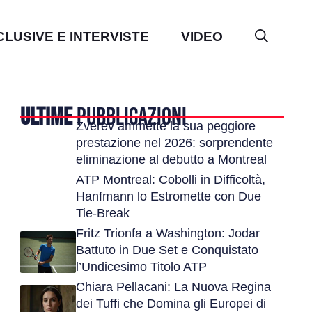
CLUSIVE E INTERVISTE
VIDEO
ULTIME
PUBBLICAZIONI
Zverev ammette la sua peggiore
prestazione nel 2026: sorprendente
eliminazione al debutto a Montreal
ATP Montreal: Cobolli in Difficoltà,
Hanfmann lo Estromette con Due
Tie-Break
Fritz Trionfa a Washington: Jodar
Battuto in Due Set e Conquistato
l’Undicesimo Titolo ATP
Chiara Pellacani: La Nuova Regina
dei Tuffi che Domina gli Europei di