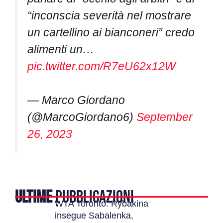
“inconscia severità nel mostrare
un cartellino ai bianconeri” credo
alimenti un…
pic.twitter.com/R7eU62x12W
— Marco Giordano
(@MarcoGiordano6)
September
26, 2023
ULTIME
PUBBLICAZIONI
WTA Toronto: Rybakina
insegue Sabalenka,