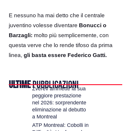
E nessuno ha mai detto che il centrale
juventino volesse diventare
Bonucci o
Barzagli:
molto più semplicemente, con
questa verve che lo rende tifoso da prima
linea,
gli basta essere Federico Gatti.
ULTIME
PUBBLICAZIONI
Zverev ammette la sua
peggiore prestazione
nel 2026: sorprendente
eliminazione al debutto
a Montreal
ATP Montreal: Cobolli in