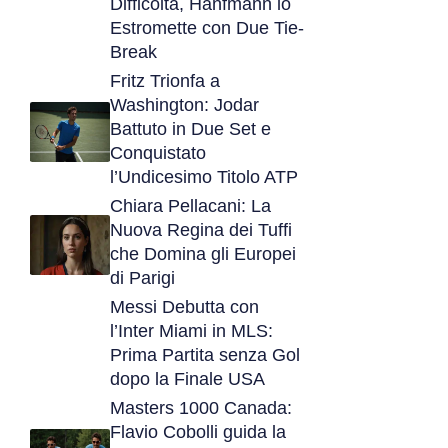
Difficoltà, Hanfmann lo
Estromette con Due Tie-
Break
Fritz Trionfa a
Washington: Jodar
Battuto in Due Set e
Conquistato
l’Undicesimo Titolo ATP
Chiara Pellacani: La
Nuova Regina dei Tuffi
che Domina gli Europei
di Parigi
Messi Debutta con
l’Inter Miami in MLS:
Prima Partita senza Gol
dopo la Finale USA
Masters 1000 Canada:
Flavio Cobolli guida la