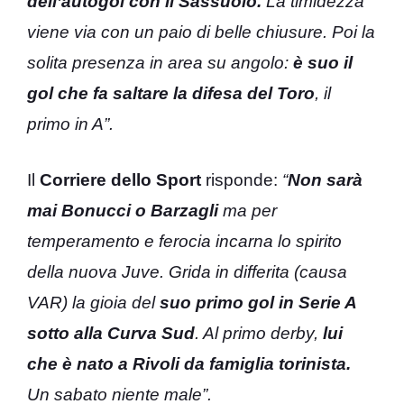
dell’autogol con il Sassuolo.
La timidezza
viene via con un paio di belle chiusure. Poi la
solita presenza in area su angolo:
è suo il
gol che fa saltare la difesa del Toro
, il
primo in A”.
Il
Corriere dello Sport
risponde:
“
Non sarà
mai Bonucci o Barzagli
ma per
temperamento e ferocia incarna lo spirito
della nuova Juve. Grida in differita (causa
VAR) la gioia del
suo primo gol in Serie A
sotto alla Curva Sud
. Al primo derby,
lui
che è nato a Rivoli da famiglia torinista.
Un sabato niente male”.