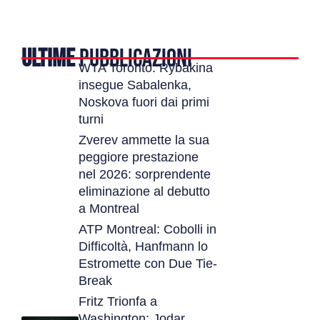
ULTIME
PUBBLICAZIONI
WTA Toronto: Rybakina
insegue Sabalenka,
Noskova fuori dai primi
turni
Zverev ammette la sua
peggiore prestazione
nel 2026: sorprendente
eliminazione al debutto
a Montreal
ATP Montreal: Cobolli in
Difficoltà, Hanfmann lo
Estromette con Due Tie-
Break
Fritz Trionfa a
Washington: Jodar