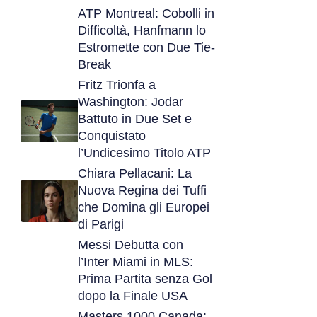
ATP Montreal: Cobolli in
Difficoltà, Hanfmann lo
Estromette con Due Tie-
Break
Fritz Trionfa a
Washington: Jodar
Battuto in Due Set e
Conquistato
l’Undicesimo Titolo ATP
Chiara Pellacani: La
Nuova Regina dei Tuffi
che Domina gli Europei
di Parigi
Messi Debutta con
l’Inter Miami in MLS:
Prima Partita senza Gol
dopo la Finale USA
Masters 1000 Canada: