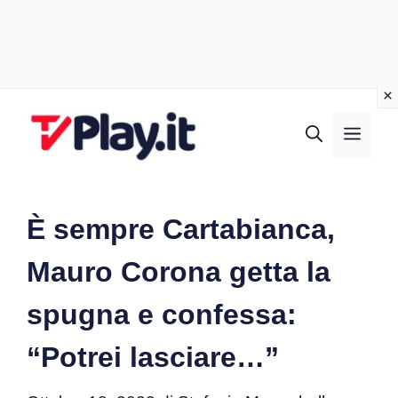
Vai
al
MEN
contenuto
È sempre Cartabianca,
Mauro Corona getta la
spugna e confessa:
“Potrei lasciare…”