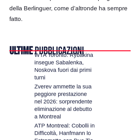
della Berlinguer, come d’altronde ha sempre
fatto.
ULTIME
PUBBLICAZIONI
WTA Toronto: Rybakina
insegue Sabalenka,
Noskova fuori dai primi
turni
Zverev ammette la sua
peggiore prestazione
nel 2026: sorprendente
eliminazione al debutto
a Montreal
ATP Montreal: Cobolli in
Difficoltà, Hanfmann lo