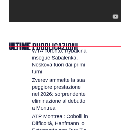
ULTIME
PUBBLICAZIONI
WTA Toronto: Rybakina
insegue Sabalenka,
Noskova fuori dai primi
turni
Zverev ammette la sua
peggiore prestazione
nel 2026: sorprendente
eliminazione al debutto
a Montreal
ATP Montreal: Cobolli in
Difficoltà, Hanfmann lo