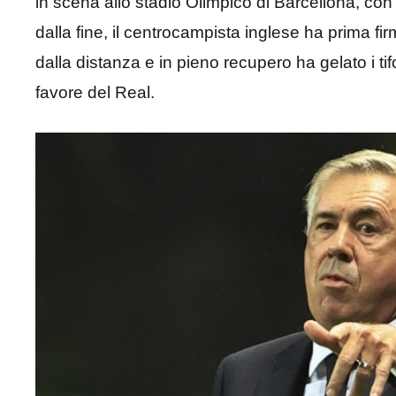
in scena allo stadio Olimpico di Barcellona, con 
dalla fine, il centrocampista inglese ha prima f
dalla distanza e in pieno recupero ha gelato i tif
favore del Real.