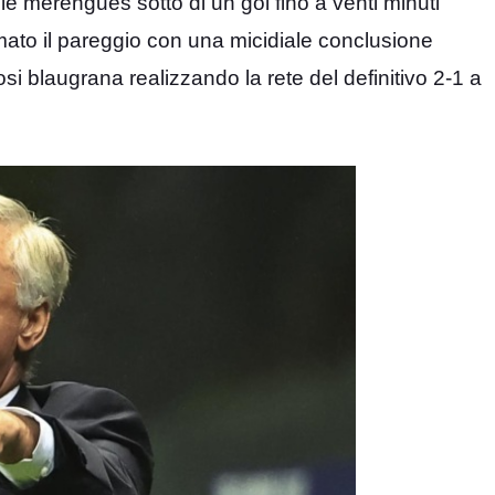
le merengues sotto di un gol fino a venti minuti
irmato il pareggio con una micidiale conclusione
osi blaugrana realizzando la rete del definitivo 2-1 a