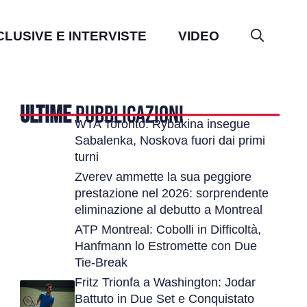
CLUSIVE E INTERVISTE
VIDEO
ULTIME
PUBBLICAZIONI
WTA Toronto: Rybakina insegue
Sabalenka, Noskova fuori dai primi
turni
Zverev ammette la sua peggiore
prestazione nel 2026: sorprendente
eliminazione al debutto a Montreal
ATP Montreal: Cobolli in Difficoltà,
Hanfmann lo Estromette con Due
Tie-Break
Fritz Trionfa a Washington: Jodar
Battuto in Due Set e Conquistato