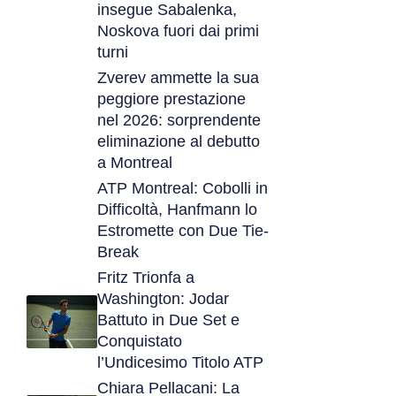
insegue Sabalenka,
Noskova fuori dai primi
turni
Zverev ammette la sua
peggiore prestazione
nel 2026: sorprendente
eliminazione al debutto
a Montreal
ATP Montreal: Cobolli in
Difficoltà, Hanfmann lo
Estromette con Due Tie-
Break
Fritz Trionfa a
Washington: Jodar
Battuto in Due Set e
Conquistato
l’Undicesimo Titolo ATP
Chiara Pellacani: La