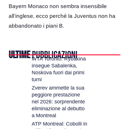
Bayern Monaco non sembra insensibile
all’inglese, ecco perché la Juventus non ha
abbandonato i piani B.
ULTIME
PUBBLICAZIONI
WTA Toronto: Rybakina
insegue Sabalenka,
Noskova fuori dai primi
turni
Zverev ammette la sua
peggiore prestazione
nel 2026: sorprendente
eliminazione al debutto
a Montreal
ATP Montreal: Cobolli in