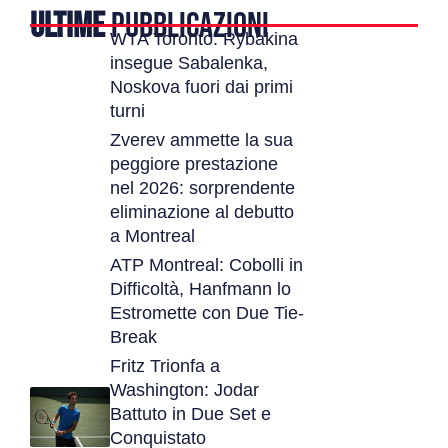
ULTIME
PUBBLICAZIONI
WTA Toronto: Rybakina
insegue Sabalenka,
Noskova fuori dai primi
turni
Zverev ammette la sua
peggiore prestazione
nel 2026: sorprendente
eliminazione al debutto
a Montreal
ATP Montreal: Cobolli in
Difficoltà, Hanfmann lo
Estromette con Due Tie-
Break
Fritz Trionfa a
Washington: Jodar
Battuto in Due Set e
Conquistato