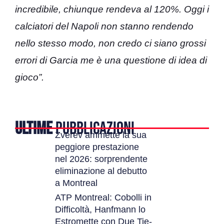
incredibile, chiunque rendeva al 120%. Oggi i
calciatori del Napoli non stanno rendendo
nello stesso modo, non credo ci siano grossi
errori di Garcia me è una questione di idea di
gioco”.
ULTIME
PUBBLICAZIONI
Zverev ammette la sua
peggiore prestazione
nel 2026: sorprendente
eliminazione al debutto
a Montreal
ATP Montreal: Cobolli in
Difficoltà, Hanfmann lo
Estromette con Due Tie-