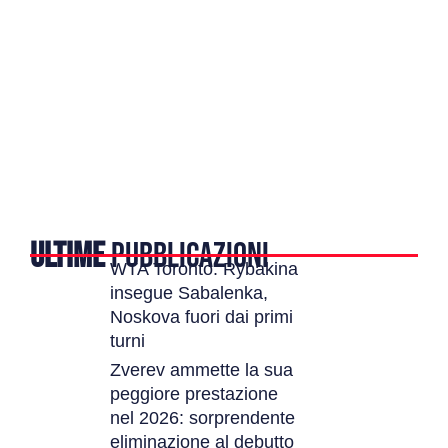
ULTIME
PUBBLICAZIONI
WTA Toronto: Rybakina
insegue Sabalenka,
Noskova fuori dai primi
turni
Zverev ammette la sua
peggiore prestazione
nel 2026: sorprendente
eliminazione al debutto