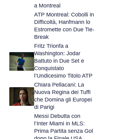
a Montreal
ATP Montreal: Cobolli in
Difficoltà, Hanfmann lo
Estromette con Due Tie-
Break
Fritz Trionfa a
Washington: Jodar
Battuto in Due Set e
Conquistato
l’Undicesimo Titolo ATP
Chiara Pellacani: La
Nuova Regina dei Tuffi
che Domina gli Europei
di Parigi
Messi Debutta con
l’Inter Miami in MLS:
Prima Partita senza Gol
dopo la Finale USA