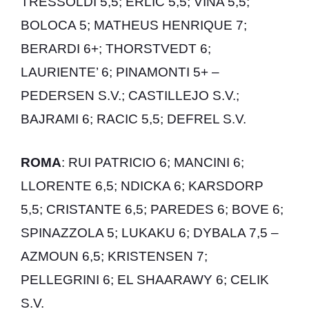
TRESSOLDI 5,5; ERLIC 5,5; VINA 5,5;
BOLOCA 5; MATHEUS HENRIQUE 7;
BERARDI 6+; THORSTVEDT 6;
LAURIENTE’ 6; PINAMONTI 5+ –
PEDERSEN S.V.; CASTILLEJO S.V.;
BAJRAMI 6; RACIC 5,5; DEFREL S.V.
ROMA
: RUI PATRICIO 6; MANCINI 6;
LLORENTE 6,5; NDICKA 6; KARSDORP
5,5; CRISTANTE 6,5; PAREDES 6; BOVE 6;
SPINAZZOLA 5; LUKAKU 6; DYBALA 7,5 –
AZMOUN 6,5; KRISTENSEN 7;
PELLEGRINI 6; EL SHAARAWY 6; CELIK
S.V.