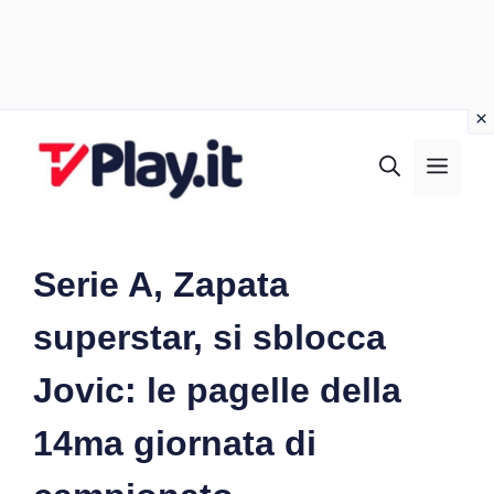
Vai
al
MEN
contenuto
Serie A, Zapata
superstar, si sblocca
Jovic: le pagelle della
14ma giornata di