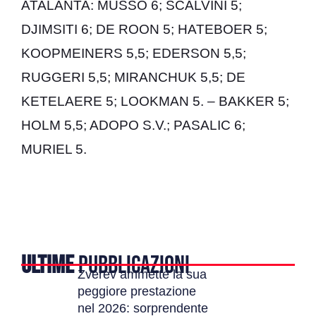
ATALANTA: MUSSO 6; SCALVINI 5;
DJIMSITI 6; DE ROON 5; HATEBOER 5;
KOOPMEINERS 5,5; EDERSON 5,5;
RUGGERI 5,5; MIRANCHUK 5,5; DE
KETELAERE 5; LOOKMAN 5. – BAKKER 5;
HOLM 5,5; ADOPO S.V.; PASALIC 6;
MURIEL 5.
ULTIME
PUBBLICAZIONI
Zverev ammette la sua
peggiore prestazione
nel 2026: sorprendente