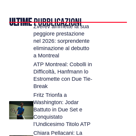
ULTIME
PUBBLICAZIONI
Zverev ammette la sua
peggiore prestazione
nel 2026: sorprendente
eliminazione al debutto
a Montreal
ATP Montreal: Cobolli in
Difficoltà, Hanfmann lo
Estromette con Due Tie-
Break
Fritz Trionfa a
Washington: Jodar
Battuto in Due Set e
Conquistato
l’Undicesimo Titolo ATP
Chiara Pellacani: La