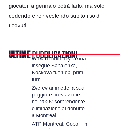
giocatori a gennaio potrà farlo, ma solo
cedendo e reinvestendo subito i soldi
ricevuti.
ULTIME
PUBBLICAZIONI
WTA Toronto: Rybakina
insegue Sabalenka,
Noskova fuori dai primi
turni
Zverev ammette la sua
peggiore prestazione
nel 2026: sorprendente
eliminazione al debutto
a Montreal
ATP Montreal: Cobolli in