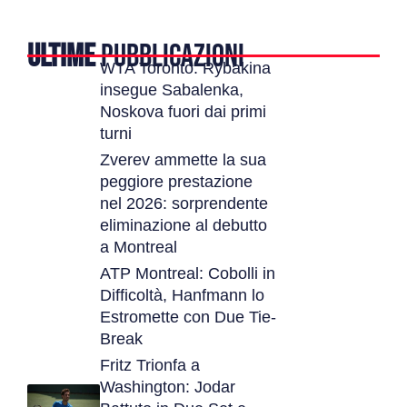
ULTIME
PUBBLICAZIONI
WTA Toronto: Rybakina
insegue Sabalenka,
Noskova fuori dai primi
turni
Zverev ammette la sua
peggiore prestazione
nel 2026: sorprendente
eliminazione al debutto
a Montreal
ATP Montreal: Cobolli in
Difficoltà, Hanfmann lo
Estromette con Due Tie-
Break
Fritz Trionfa a
Washington: Jodar