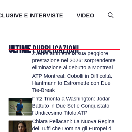
CLUSIVE E INTERVISTE
VIDEO
ULTIME
PUBBLICAZIONI
Zverev ammette la sua peggiore
prestazione nel 2026: sorprendente
eliminazione al debutto a Montreal
ATP Montreal: Cobolli in Difficoltà,
Hanfmann lo Estromette con Due
Tie-Break
Fritz Trionfa a Washington: Jodar
Battuto in Due Set e Conquistato
l’Undicesimo Titolo ATP
Chiara Pellacani: La Nuova Regina
dei Tuffi che Domina gli Europei di