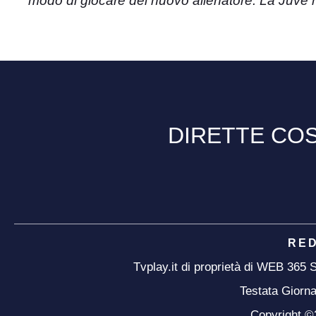
modo di giocare del nuovo allenatore. La Juve 
DIRETTE COS
RE
Tvplay.it di proprietà di WEB 365
Testata Giorna
Copyright ©20