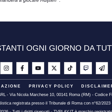
manderà a giocare Huijsen ”.
TANTI OGNI GIORNO DA TU
DAZIONE
PRIVACY POLICY
DISCLAIME
 SRL - Via Nicola Marchese 10, 00141 Roma (RM) - Codice Fi
listica registrata presso il Tribunale di Roma con n°62/2023
26 - Tutti i diritti riservati - TVPLAY.IT è marchio registrat