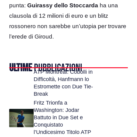
punta:
Guirassy dello Stoccarda
ha una
clausola di 12 milioni di euro e un blitz
rossonero non sarebbe un’utopia per trovare
l’erede di Giroud.
ULTIME
PUBBLICAZIONI
ATP Montreal: Cobolli in
Difficoltà, Hanfmann lo
Estromette con Due Tie-
Break
Fritz Trionfa a
Washington: Jodar
Battuto in Due Set e
Conquistato
l’Undicesimo Titolo ATP