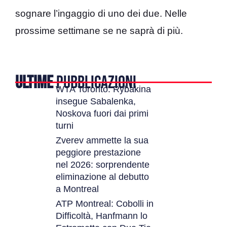
sognare l’ingaggio di uno dei due. Nelle
prossime settimane se ne saprà di più.
ULTIME
PUBBLICAZIONI
WTA Toronto: Rybakina
insegue Sabalenka,
Noskova fuori dai primi
turni
Zverev ammette la sua
peggiore prestazione
nel 2026: sorprendente
eliminazione al debutto
a Montreal
ATP Montreal: Cobolli in
Difficoltà, Hanfmann lo