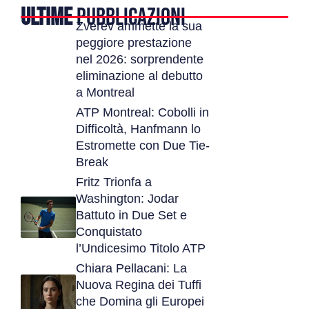
ULTIME
PUBBLICAZIONI
Zverev ammette la sua
peggiore prestazione
nel 2026: sorprendente
eliminazione al debutto
a Montreal
ATP Montreal: Cobolli in
Difficoltà, Hanfmann lo
Estromette con Due Tie-
Break
Fritz Trionfa a
Washington: Jodar
Battuto in Due Set e
Conquistato
l’Undicesimo Titolo ATP
Chiara Pellacani: La
Nuova Regina dei Tuffi
che Domina gli Europei