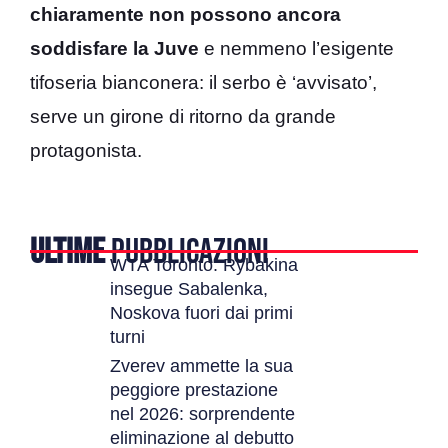
chiaramente non possono ancora
soddisfare la Juve
e nemmeno l’esigente
tifoseria bianconera: il serbo è ‘avvisato’,
serve un girone di ritorno da grande
protagonista.
ULTIME
PUBBLICAZIONI
WTA Toronto: Rybakina
insegue Sabalenka,
Noskova fuori dai primi
turni
Zverev ammette la sua
peggiore prestazione
nel 2026: sorprendente
eliminazione al debutto