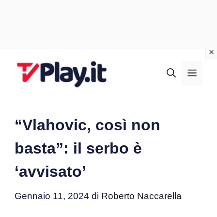
Vai
al
MEN
contenuto
“Vlahovic, così non
basta”: il serbo è
‘avvisato’
Gennaio 11, 2024
di
Roberto Naccarella