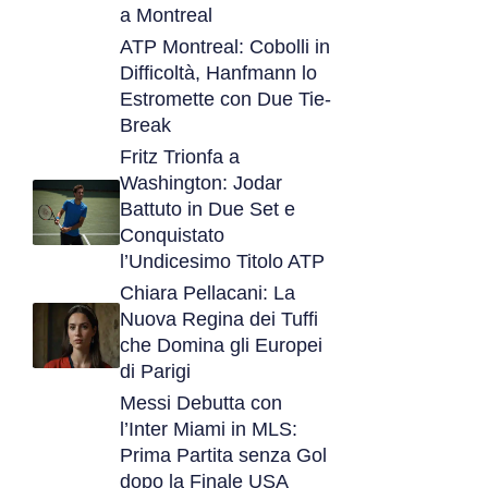
a Montreal
ATP Montreal: Cobolli in
Difficoltà, Hanfmann lo
Estromette con Due Tie-
Break
Fritz Trionfa a
Washington: Jodar
Battuto in Due Set e
Conquistato
l’Undicesimo Titolo ATP
Chiara Pellacani: La
Nuova Regina dei Tuffi
che Domina gli Europei
di Parigi
Messi Debutta con
l’Inter Miami in MLS:
Prima Partita senza Gol
dopo la Finale USA