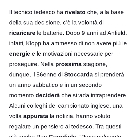
Il tecnico tedesco ha
rivelato
che, alla base
della sua decisione, c’è la volontà di
ricaricare
le batterie. Dopo 9 anni ad Anfield,
infatti, Klopp ha ammesso di non avere più le
energie
e le motivazioni necessarie per
proseguire. Nella
prossima
stagione,
dunque, il 56enne di
Stoccarda
si prenderà
un anno sabbatico e in un secondo
momento
deciderà
che strada intraprendere.
Alcuni colleghi del campionato inglese, una
volta
appurata
la notizia, hanno voluto
regalare un pensiero al tedesco. Tra questi
c’è anche Pep
Guardiola
:
“Personalmente