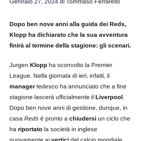
Gennaio 27, 2024
di
Tommaso Ferrarello
Dopo ben nove anni alla guida dei Reds,
Klopp ha dichiarato che la sua avventura
finirà al termine della stagione: gli scenari.
Jurgen
Klopp
ha sconvolto la Premier
League. Nella giornata di ieri, infatti, il
manager
tedesco ha annunciato che a fine
stagione lascerà ufficialmente il
Liverpool
.
Dopo ben nove anni di gestione, dunque, in
casa
Reds
è pronto a
chiudersi
un ciclo che
ha
riportato
la società in inglese
nuovamente ai
vertici
del calcio mondiale.