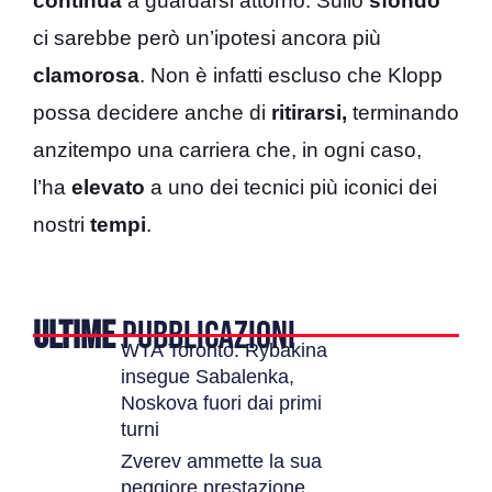
continua
a guardarsi attorno. Sullo
sfondo
ci sarebbe però un’ipotesi ancora più
clamorosa
. Non è infatti escluso che Klopp
possa decidere anche di
ritirarsi,
terminando
anzitempo una carriera che, in ogni caso,
l’ha
elevato
a uno dei tecnici più iconici dei
nostri
tempi
.
ULTIME
PUBBLICAZIONI
WTA Toronto: Rybakina
insegue Sabalenka,
Noskova fuori dai primi
turni
Zverev ammette la sua
peggiore prestazione