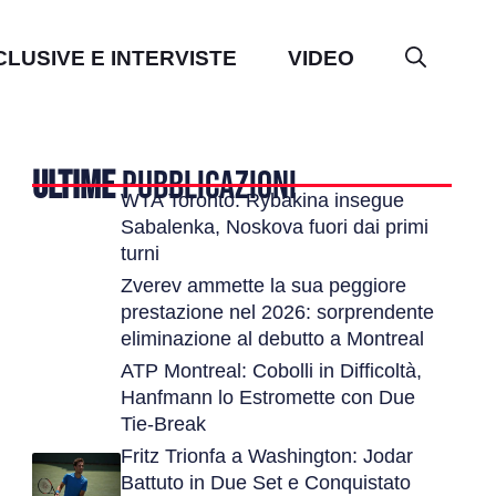
CLUSIVE E INTERVISTE
VIDEO
ULTIME
PUBBLICAZIONI
WTA Toronto: Rybakina insegue
Sabalenka, Noskova fuori dai primi
turni
Zverev ammette la sua peggiore
prestazione nel 2026: sorprendente
eliminazione al debutto a Montreal
ATP Montreal: Cobolli in Difficoltà,
Hanfmann lo Estromette con Due
Tie-Break
Fritz Trionfa a Washington: Jodar
Battuto in Due Set e Conquistato