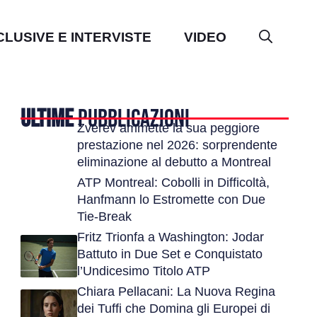
CLUSIVE E INTERVISTE
VIDEO
ULTIME
PUBBLICAZIONI
Zverev ammette la sua peggiore
prestazione nel 2026: sorprendente
eliminazione al debutto a Montreal
ATP Montreal: Cobolli in Difficoltà,
Hanfmann lo Estromette con Due
Tie-Break
Fritz Trionfa a Washington: Jodar
Battuto in Due Set e Conquistato
l’Undicesimo Titolo ATP
Chiara Pellacani: La Nuova Regina
dei Tuffi che Domina gli Europei di