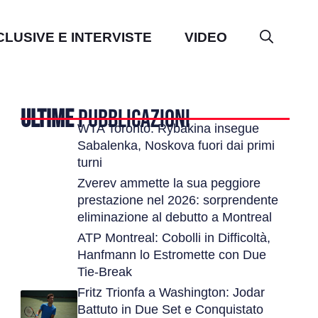
CLUSIVE E INTERVISTE
VIDEO
ULTIME
PUBBLICAZIONI
WTA Toronto: Rybakina insegue
Sabalenka, Noskova fuori dai primi
turni
Zverev ammette la sua peggiore
prestazione nel 2026: sorprendente
eliminazione al debutto a Montreal
ATP Montreal: Cobolli in Difficoltà,
Hanfmann lo Estromette con Due
Tie-Break
Fritz Trionfa a Washington: Jodar
Battuto in Due Set e Conquistato