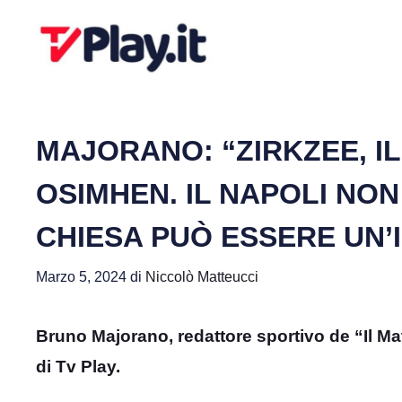
Vai
al
contenuto
MAJORANO: “ZIRKZEE, IL
OSIMHEN. IL NAPOLI NO
CHIESA PUÒ ESSERE UN’
Marzo 5, 2024
di
Niccolò Matteucci
Bruno Majorano, redattore sportivo de “Il Matt
di Tv Play.