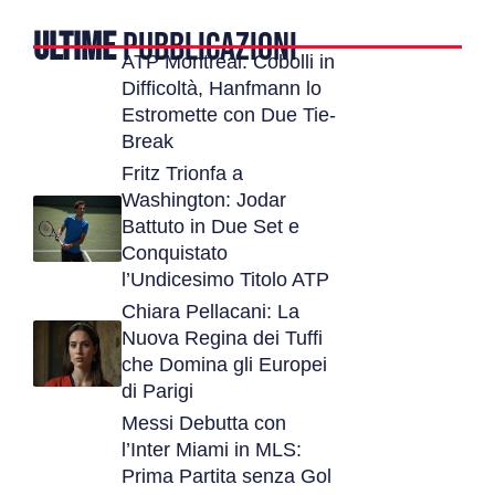
ULTIME
PUBBLICAZIONI
ATP Montreal: Cobolli in
Difficoltà, Hanfmann lo
Estromette con Due Tie-
Break
Fritz Trionfa a
Washington: Jodar
Battuto in Due Set e
Conquistato
l’Undicesimo Titolo ATP
Chiara Pellacani: La
Nuova Regina dei Tuffi
che Domina gli Europei
di Parigi
Messi Debutta con
l’Inter Miami in MLS:
Prima Partita senza Gol