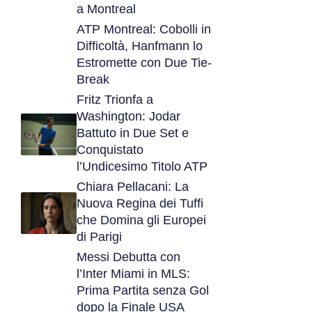
a Montreal
ATP Montreal: Cobolli in
Difficoltà, Hanfmann lo
Estromette con Due Tie-
Break
Fritz Trionfa a
Washington: Jodar
Battuto in Due Set e
Conquistato
l’Undicesimo Titolo ATP
Chiara Pellacani: La
Nuova Regina dei Tuffi
che Domina gli Europei
di Parigi
Messi Debutta con
l’Inter Miami in MLS:
Prima Partita senza Gol
dopo la Finale USA