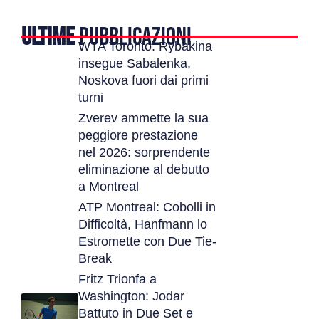
ULTIME
PUBBLICAZIONI
WTA Toronto: Rybakina
insegue Sabalenka,
Noskova fuori dai primi
turni
Zverev ammette la sua
peggiore prestazione
nel 2026: sorprendente
eliminazione al debutto
a Montreal
ATP Montreal: Cobolli in
Difficoltà, Hanfmann lo
Estromette con Due Tie-
Break
Fritz Trionfa a
Washington: Jodar
Battuto in Due Set e