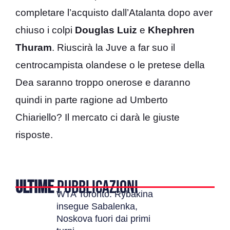
completare l’acquisto dall’Atalanta dopo aver
chiuso i colpi
Douglas Luiz
e
Khephren
Thuram
. Riuscirà la Juve a far suo il
centrocampista olandese o le pretese della
Dea saranno troppo onerose e daranno
quindi in parte ragione ad Umberto
Chiariello? Il mercato ci darà le giuste
risposte.
ULTIME
PUBBLICAZIONI
WTA Toronto: Rybakina
insegue Sabalenka,
Noskova fuori dai primi