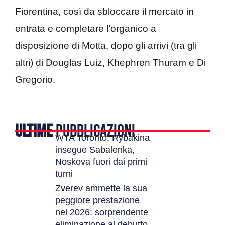
Fiorentina, così da sbloccare il mercato in
entrata e completare l’organico a
disposizione di Motta, dopo gli arrivi (tra gli
altri) di Douglas Luiz, Khephren Thuram e Di
Gregorio.
ULTIME
PUBBLICAZIONI
WTA Toronto: Rybakina
insegue Sabalenka,
Noskova fuori dai primi
turni
Zverev ammette la sua
peggiore prestazione
nel 2026: sorprendente
eliminazione al debutto