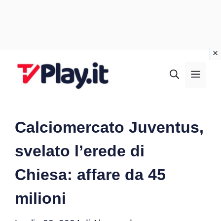
Vai
al
MEN
contenuto
Calciomercato Juventus,
svelato l’erede di
Chiesa: affare da 45
milioni